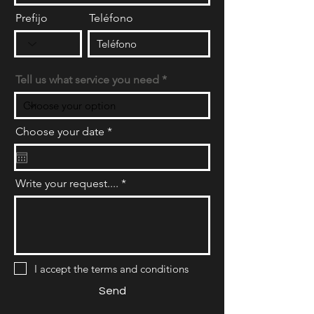
Prefijo
Teléfono
Tell us what service you need
r
Choose your date
*
e
q
u
i
Write your request....
r
e
d
I accept the terms and conditions
Send